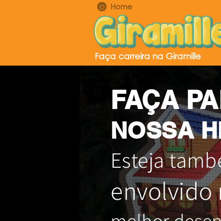
Home
Faça carreira na Giramille
FAÇA PA
NOSSA H
Esteja tam
envolvido
melhor dese