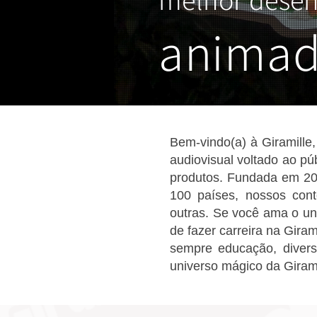
anima
Bem-vindo(a) à Giramill
audiovisual voltado ao pú
produtos. Fundada em 20
100 países, nossos conte
outras. Se você ama o univ
de fazer carreira na Giram
sempre educação, diversã
universo mágico da Girami