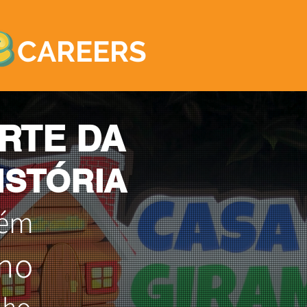
CAREERS
RTE DA
ISTÓRIA
bém
 no
nho